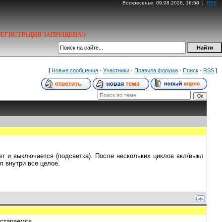
Воскресенье, 09.08.2026, 16:58 |
RSS
РЕГИСТРАЦИЯ ЗАПРЕЩЕНА!)
[
Новые сообщения
·
Участники
·
Правила форума
·
Поиск
·
RSS
]
ет и выключается (подсветка). После нескольких циклов вкл/выкл
л внутри все целое.
остараемся.