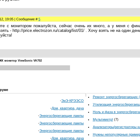
012, 19:05 | Сообщение #
5
ите с монитором пожалуйста, сейчас очень их много, а у меня с фин
ять - http://price.electrozon.ru/catalog/list/01/ . Хочу взять не на один д
уйста!
ЖК монитор ViewSonic VA702
руме
Ремонт энергосберегающих 
-
ЭиЭ-КРЭЭСО
Утилизация энергосберегаю
-
Дом, квартира, дача
Ноль и фаза в энергосберег
-
Энергосберегающие лампы
Мультиметр!
(7)
-
Энергосберегающие лампы
Анализаторы/регистраторы к
-
Энергосберегающие лампы
Нужны непопулярные пример
-
Дом, квартира, дача