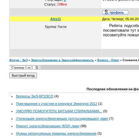
Статус:
Offline
Alex11
Дата: Четверг, 05.04.2
Ребята подсоб
Группа: Гости
посоветовали тут вз
посоветуйте пожал
Форум - ЭиЭ
»
Энергосбережение и Энергоэффективность
»
Вопрос - Ответ
»
Сломался 
1
Страница
1
из
1
Последние обновления на фо
Вопросы ЭиЭ-КРЭЭСО
(4)
Приглашение к участию в конкурсе Энергиум 2012
(1)
УМОЛЯЮ ПОМОГИТЕ!!!с БИТЫМИ СПИРАЛЬКАМИ...
(0)
Утилизация энергосберегающих (ртутьсодержащих) ламп
(7)
Ремонт энергосберегающих (КЛЛ) ламп
(98)
Нужны непопулярные примеры энергосбережения
(5)