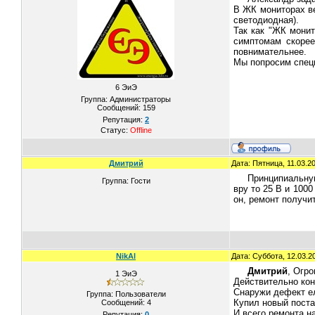
В ЖК мониторах ве
светодиодная).
Так как "ЖК мони
симптомам скорее
повнимательнее.
Мы попросим специ
6 ЭиЭ
Группа: Администраторы
Сообщений:
159
Репутация:
2
Статус:
Offline
Дмитрий
Дата: Пятница, 11.03.2
Принципиальную
Группа: Гости
вру то 25 В и 100
он, ремонт получи
NikAl
Дата: Суббота, 12.03.2
Дмитрий
, Огр
1 ЭиЭ
Действительно кон
Снаружи дефект ел
Группа: Пользователи
Купил новый поста
Сообщений:
4
И всего ремонта на
Репутация:
0