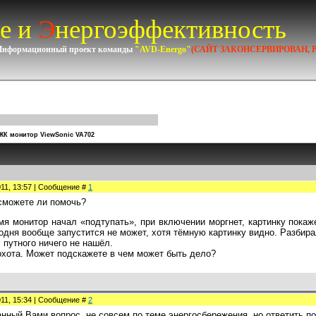
е и
Э
нергоэффективность
Информационный проект команды
"AVD-Energo"
(САЙТ ЗАКОНСЕРВИРОВАН, 
ЖК монитор ViewSonic VA702
011, 13:57 | Сообщение #
1
сможете ли помочь?
я монитор начал «подтупать», при включении моргнет, картинку покаж
годня вообще запустится не может, хотя тёмную картинку видно. Разбира
 путного ничего не нашёл.
охота. Может подскажете в чем может быть дело?
011, 15:34 | Сообщение #
2
нный Вами вопрос, не совсем по теме энергосбережения, но ответить п