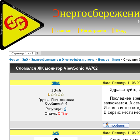
Э
нергосбережени
Главная
Регистрация
Вход
1
Страница
1
из
1
Форум - ЭиЭ
»
Энергосбережение и Энергоэффективность
»
Вопрос - Ответ
»
Сломался 
Сломался ЖК монитор ViewSonic VA702
NikAl
Дата: Пятница, 11.03.2
Здравствуйте, 
1 ЭиЭ
Последнее врем
Группа: Пользователи
запускается. А се
Сообщений:
4
Искал в интернете,
Репутация:
0
В сервис нести не
Статус:
Offline
AVD
Дата: Пятница, 11.03.2
Александр зада