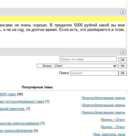
ансами не очень хорошо. В пределях 5000 рублей какой вы мне
ень, и не на год, на долгое время. Если есть, кто разбирается в этом,
Поиск:
Популярные темы
(КЛЛ) ламп
(98)
-
Энергосберегающие лампы
щих (ртутьсодержащих) ламп
(7)
-
Энергосберегающие лампы
ающей лампочке.
(7)
-
Энергосберегающие лампы
-
Вопрос - Ответ
ачества энергоснабжения
(7)
-
Вопрос - Ответ
ы энергосбережения
(5)
-
Дом, квартира, дача