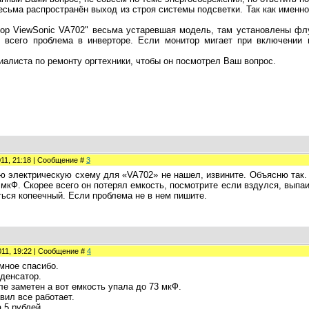
сьма распространён выход из строя системы подсветки. Так как именно
тор ViewSonic VA702" весьма устаревшая модель, там установлены ф
 всего проблема в инверторе. Если монитор мигает при включении 
алиста по ремонту оргтехники, чтобы он посмотрел Ваш вопрос.
011, 21:18 | Сообщение #
3
 электрическую схему для «VA702» не нашел, извините. Объясню так. 
0 мкФ. Скорее всего он потерял емкость, посмотрите если вздулся, выпаи
ться копеечный. Если проблема не в нем пишите.
011, 19:22 | Сообщение #
4
омное спасибо.
денсатор.
е заметен а вот емкость упала до 73 мкФ.
вил все работает.
 5 рублей.