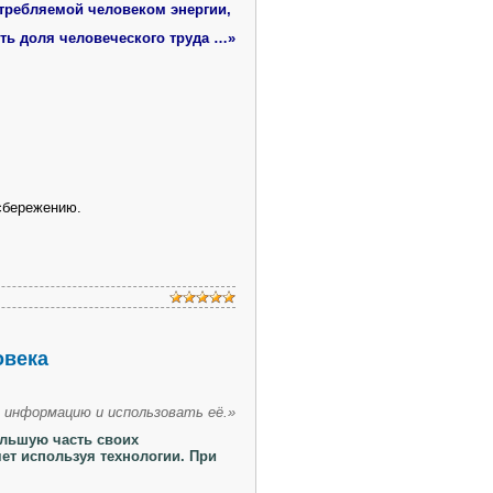
требляемой человеком энергии,
сть доля человеческого труда …»
сбережению.
овека
ь информацию
и использовать её.»
ольшую часть своих
яет используя технологии. При