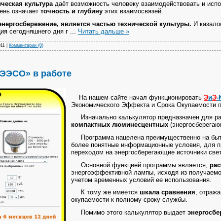
ическая культура
даёт возможность человеку взаимодействовать и исп
вень означает
точность и глубину
этих взаимосвязей.
энергосбережение, является частью технической культуры.
И казало
ция сегодняшнего дня г
...
Читать дальше »
011
|
Комментарии (0)
ЭЭСО» в работе
На нашем сайте начал функционировать
Э
и
Э
-
Экономического Эффекта и Срока Окупаемости п
Изначально калькулятор предназначен для р
компактных люминесцентных
(энергосберега
Программа нацелена преимущественно на быто
более понятные информационные условия, для п
переходом на энергосберегающие источники свет
Основной функцией программы является,
рас
энергоэффективной лампы, исходя из получаемо
учетом временных условий ее использования.
К тому же имеется
шкала сравнения
, отраж
окупаемости к полному сроку службы.
Помимо этого калькулятор выдает
энергосб