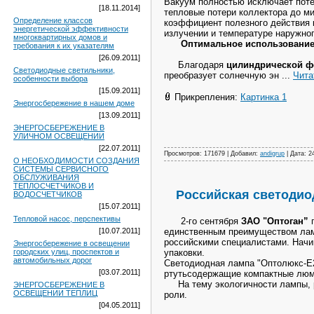
Вакуум полностью исключает поте
[18.11.2014]
тепловые потери коллектора до м
Определение классов
коэффициент полезного действия 
энергетической эффективности
излучении и температуре наружно
многоквартирных домов и
Оптимальное использование к
требования к их указателям
[26.09.2011]
Благодаря
цилиндрической ф
Светодиодные светильники,
преобразует солнечную эн
...
Чита
особенности выбора
[15.09.2011]
Прикрепления:
Картинка 1
Энергосбережение в нашем доме
[13.09.2011]
ЭНЕРГОСБЕРЕЖЕНИЕ В
УЛИЧНОМ ОСВЕЩЕНИИ
[22.07.2011]
Просмотров: 171679 | Добавил:
andigrup
| Дата:
2
О НЕОБХОДИМОСТИ СОЗДАНИЯ
СИСТЕМЫ СЕРВИСНОГО
ОБСЛУЖИВАНИЯ
ТЕПЛОСЧЕТЧИКОВ И
Российская светодио
ВОДОСЧЕТЧИКОВ
[15.07.2011]
Тепловой насос, перспективы
2-го сентября
ЗАО "Оптоган”
п
[10.07.2011]
единственным преимуществом ламп
российскими специалистами. Начи
Энергосбережение в освещении
городских улиц, проспектов и
упаковки.
автомобильных дорог
Светодиодная лампа "Оптолюкс-Е2
[03.07.2011]
ртутьсодержащие компактные люм
На тему экологичности лампы, ра
ЭНЕРГОСБЕРЕЖЕНИЕ В
ОСВЕЩЕНИИ ТЕПЛИЦ
роли
.
[04.05.2011]