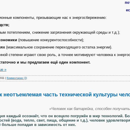
по
е
нные компоненты, призывающие нас к энергосбережению:
дств;
ным потеплением, снижение загрязнения окружающей среды и т.д.);
кономики
(повышение конкурентоспособности);
иях
(максимальное сохранение переходящего остатка энергии).
ной степени играют свою роль, а точнее мотивируют человека к энерго
остаточно и мы предлагаем ещё один компонент.
ше »
2011
|
Комментарии (3)
к неотъемлемая часть технической культуры чел
«Человек как батарейка,
способен получат
 каждый осознаёт, что он всецело погружён в мир технологий. Б
стей (вода, тепло, свет, пища, общение и т.д.), человек удовлетвор
ё больше попадая в зависимость от них.