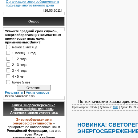
Организация энергосбережения в
подъезде многоэтажного дома
[16.03.2011]
Опрос
Укажите средний срок службы,
энергосберегающих компактных
люминесцентных ламп,
применяемых Вами?
менее 1 месяца
1 месяц - 1 год
1 - 2 года
2 - 3 года
3 - 4 года
4 - 5 лет
более 5 лет
Результаты
|
Архив опросов
Всего ответов:
106
По техническим характеристик
Книги Энергосбережение,
Просмотров: 63547 | Добавил:
AVD
| Дата:
15.09.
Энергоэффективность,
Альтернативная энергетика
Энергосбережение и
энергоэффективность
–
НОВИНКА: СВЕТОРЕГУ
приоритетное направление, как в
ЭНЕРГОСБЕРЕЖЕНИЕ
Российской Федерации
, так и во
всем
Мире
.