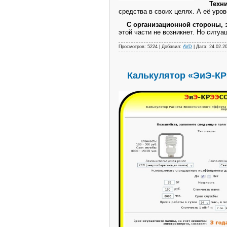
Техн
средства в своих целях. А её уро
С организационной стороны, 
этой части не возникнет. Но ситуа
Просмотров: 5224 | Добавил:
AVD
| Дата:
24.02.2
Калькулятор «ЭиЭ-КР