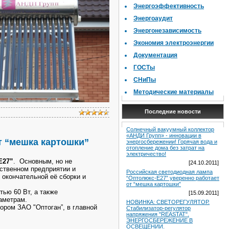
Энергоэффективность
Энергоаудит
Энергонезависимость
Экономия электроэнергии
Документация
ГОСТы
СНиПы
Методические материалы
Последние новости
Солнечный вакуумный коллектор
«АНДИ Групп» - инновации в
т “мешка картошки”
энергосбережении! Горячая вода и
отопление дома без затрат на
электричество!
Е27”
. Основным, но не
[24.10.2011]
ственном предприятии и
Российская светодиодная лампа
окончательной её сборки и
“Оптолюкс-Е27” уверенно работает
от “мешка картошки”
ью 60 Вт, а также
[15.09.2011]
аметрам.
НОВИНКА: СВЕТОРЕГУЛЯТОР.
ором ЗАО "Оптоган”,
в главной
Стабилизатор-регулятор
напряжения "REASTAT".
ЭНЕРГОСБЕРЕЖЕНИЕ В
ОСВЕЩЕНИИ.