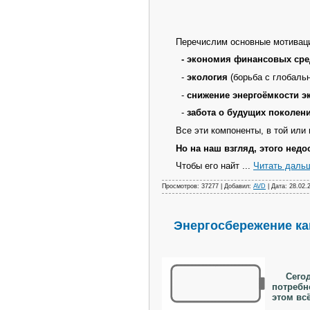
Перечислим основные мотивацио
- экономия финансовых сре
-
экология
(борьба с глобаль
-
снижение энергоёмкости э
-
забота о будущих поколен
Все эти компоненты, в той или и
Но на наш взгляд, этого нед
Чтобы его найт
...
Читать даль
Просмотров: 37277 | Добавил:
AVD
| Дата:
28.02.
Энергосбережение ка
Сегодня
потребно
этом вс