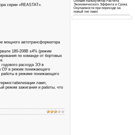
Онлайн Калькулятор Расчета
Экономического Эффекта и Срока
ора серии «REASTAT».
Окупаемости при переходе на
новый тип ламп
азе мощного автотрансформатора
ервале 180-208В ±4% (режим
ирования по команде от бортовых
е.
годового расхода ЭЭ в
да ОУ в режим понижающего
ти работы в режиме понижающего
 термостабилизации ламп,
ый режим зажигания и работы, что