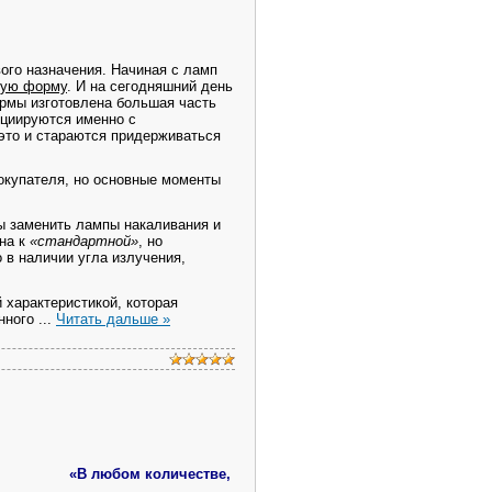
го назначения. Начиная с ламп
ную форму
. И на сегодняшний день
ормы изготовлена большая часть
оциируются именно с
это и стараются придерживаться
купателя, но основные моменты
ны заменить лампы накаливания и
на к
«стандартной»
, но
 в наличии угла излучения,
 характеристикой, которая
енного
...
Читать дальше »
«В любом количестве,