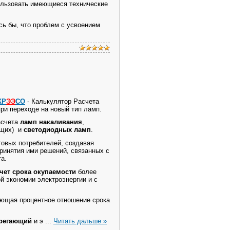
ользовать имеющиеся технические
сь бы, что проблем с усвоением
КР
ЭЭ
СО
- Калькулятор Расчета
ри переходе на новый тип ламп.
асчета
ламп накаливания
,
ющих) и
светодиодных ламп
.
вых потребителей, создавая
ринятия ими решений, связанных с
а.
чет срока окупаемости
более
й экономии электроэнергии и с
ающая процентное отношение срока
ерегающий
и э
...
Читать дальше »