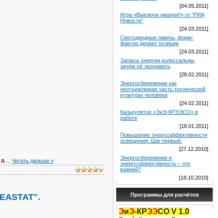
[04.05.2011]
Игра «Выключи лишнее!» от "РИА
Новости"
[24.03.2011]
Светодиодные лампы, форм-
фактор держит позиции
[24.03.2011]
Запасы энергии колоссальны,
зачем её экономить
[28.02.2011]
Энергосбережение как
неотъемлемая часть технической
культуры человека
[24.02.2011]
Калькулятор «ЭиЭ-КРЭЭСО» в
работе
[18.01.2011]
Повышение энергоэффективности
освещения. Шаг первый.
[27.12.2010]
Энергосбережение и
 а
...
Читать дальше »
энергоэффективность – что
важней?
[18.10.2010]
Программы для расчётов
EASTAT".
Э
и
Э
-КР
ЭЭ
СО V 1.0