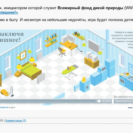
»
, инициатором которой служит
Всемирный фонд дикой природы
(WWF
лишнее!»
.
ю в быту. И несмотря на небольшие недочёты,
игр
а будет полезна детя
011
|
Комментарии (0)