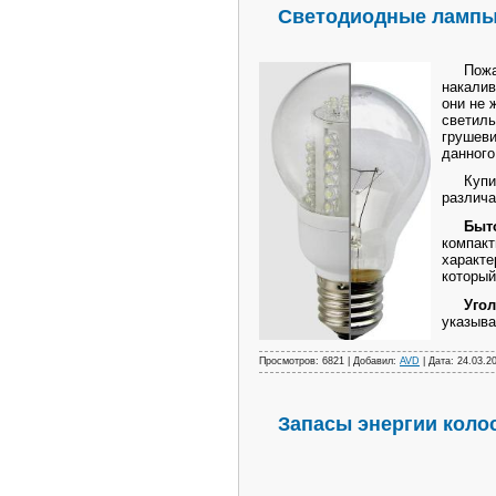
Светодиодные лампы
Пожалуй
накали
они не 
светиль
грушеви
данног
Купить 
различа
Быт
компак
характе
который
Уго
указыва
Просмотров: 6821 | Добавил:
AVD
| Дата:
24.03.2
Запасы энергии коло