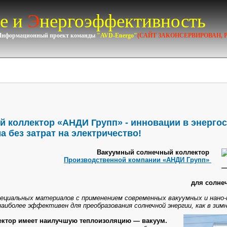
е и
Э
нергоэффективность
Информационный проект команды
"AVD-Energo"
(САЙТ ЗАКОНСЕРВИРОВАН, 
 коллектор «АНДИ Групп» - инновации в энерго
а без затрат на электричество!
Вакуумный солнечный коллектор
Производственной компании «АНДИ Групп»
—
для солне
пециальных материалов с применением современных вакуумных и нано-
аиболее эффективен для преобразования солнечной энергии, как в зимн
ор имеет наилучшую теплоизоляцию — вакуум.