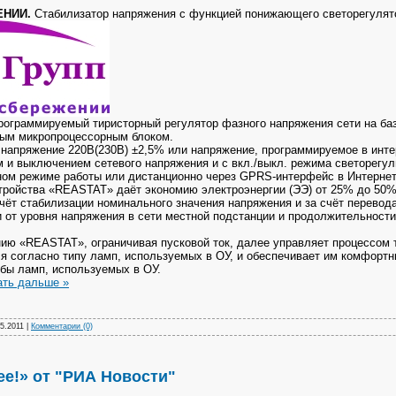
ЕНИИ.
Стабилизатор напряжения с функцией понижающего светорегулят
рограммируемый тиристорный регулятор фазного напряжения сети на б
мым микропроцессорным блоком.
напряжение 220В(230В) ±2,5% или напряжение, программируемое в инт
 и выключением сетевого напряжения и с вкл./выкл. режима светорегул
ном режиме работы или дистанционно через GPRS-интерфейс в Интернет
йства «REASTAT» даёт экономию электроэнергии (ЭЭ) от 25% до 50% 
счёт стабилизации номинального значения напряжения и за счёт перево
и от уровня напряжения в сети местной подстанции и продолжительнос
ению «REASTAT», ограничивая пусковой ток, далее управляет процессом
я согласно типу ламп, используемых в ОУ, и обеспечивает им комфортн
жбы ламп, используемых в ОУ.
ать дальше »
5.2011
|
Комментарии (0)
е!» от "РИА Новости"