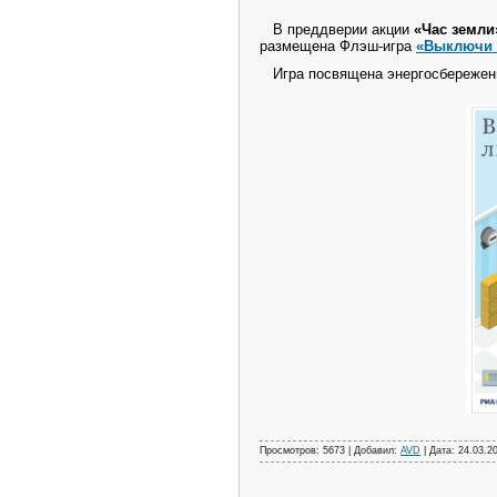
В преддверии акции
«Час земли
размещена Флэш-игра
«Выключи 
Игра посвящена энергосбережени
Просмотров: 5673 | Добавил:
AVD
| Дата:
24.03.2