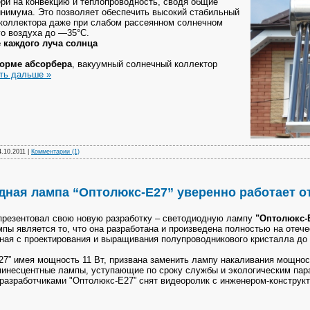
ри на конвекцию и теплопроводность, сводя общие
инимума. Это позволяет обеспечить высокий стабильный
коллектора даже при слабом рассеянном солнечном
го воздуха до —35°С.
аждого луча солнца
орме абсорбера
, вакуумный солнечный коллектор
ть дальше »
4.10.2011
|
Комментарии (1)
дная лампа “Оптолюкс-Е27” уверенно работает о
резентовал свою новую разработку – светодиодную лампу
"Оптолюкс-
ы является то, что она разработана и произведена полностью на отече
ная с проектирования и выращивания полупроводникового кристалла до 
7” имея мощность 11 Вт, призвана заменить лампу накаливания мощност
инесцентные лампы, уступающие по сроку службы и экологическим пар
зработчиками "Оптолюкс-Е27” снят видеоролик с инженером-конструкт