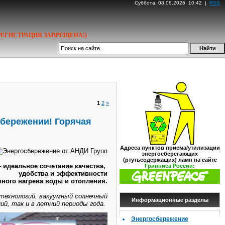
Суббота, 08.08.2026, 10:42 |
RSS
РЕГИСТРАЦИЯ ЗАПРЕЩЕНА!)
1
2
»
сбережении! Горячая
Адреса пунктов приема/утилизации
энергосберегающих
(ртутьсодержащих) ламп на сайте
 идеальное сочетание качества,
Гринписа России:
удобства и эффективности
чного нагрева воды и отопления.
технологий, вакуумный солнечный
Информационные разделы
ий, так и в летний периоды года.
Энергосбережение