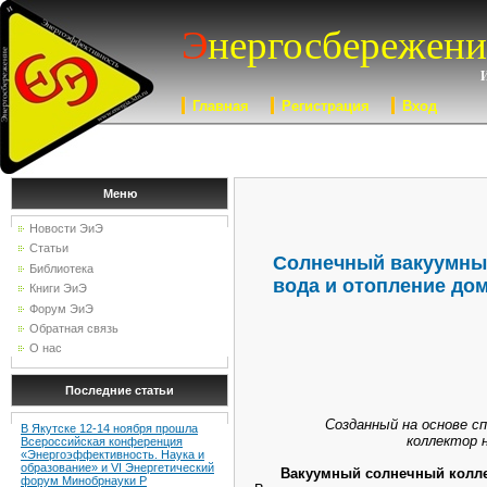
Э
нергосбережени
Главная
Регистрация
Вход
Меню
Новости ЭиЭ
Статьи
Солнечный вакуумный
Библиотека
вода и отопление дом
Книги ЭиЭ
Форум ЭиЭ
Обратная связь
О нас
Последние статьи
Созданный на основе с
В Якутске 12-14 ноября прошла
коллектор н
Всероссийская конференция
«Энергоэффективность. Наука и
образование» и VI Энергетический
Вакуумный солнечный коллект
форум Минобрнауки Р