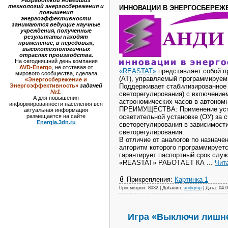
Разработкой новейших
технологий энергосбережения и
ИННОВАЦИИ В ЭНЕРГОСБЕРЕЖ
повышения
энергоэффективности
занимаются ведущие научные
учреждения, полученные
результаты находят
применение, в передовых,
высокотехнологичных
отраслях производства.
На сегодняшний день компания
AVD-Energo
, не отставая от
«REASTAT»
представляет собой п
мирового сообщества, сделала
(АТ), управляемый программируе
«Энергосбережение и
Энергоэффективность»
задачей
Поддерживает стабилизированное 
№1
.
светорегулирования) с включением
А для повышения
астрономических часов в автоном
информированности населения вся
ПРЕИМУЩЕСТВА: Применение устро
актуальная информация
размещается на сайте
осветительной установке (ОУ) за 
Energia.3dn.ru
светорегулирования в зависимост
светорегулирования.
В отличие от аналогов по назнач
алгоритм которого программируетс
гарантирует паспортный срок слу
«REASTAT» РАБОТАЕТ КА
...
Чит
Прикрепления:
Картинка 1
Просмотров: 8032 | Добавил:
andigrup
| Дата:
04.0
Игра «Выключи лишне