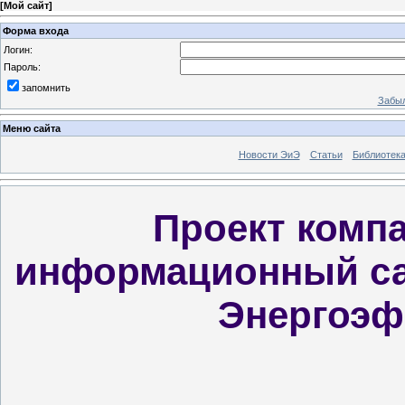
[
Мой сайт
]
Форма входа
Логин:
Пароль:
запомнить
Забыл
Меню сайта
Новости ЭиЭ
Статьи
Библиотек
Проект компа
информационный са
Энергоэф