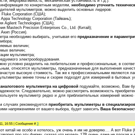
ости, информативность, механическая устойчивость и т.д.).
информация по конкретным моделям,
необходимо уточнить техническ
ителей мультиметров, можно выделить основных лидеров:
 Fluke Corporation (США);
Appa Technology Corporation (Тайвань);
я Agilent Technologies (США);
ия Mastech Precision Enterprises Co., Ltd. (Китай);
 Акип (Россия).
ра необходимо выбирать, учитывая его
предназначение и параметри
рибора;
ряемых величин;
емых величин;
тации мультиметра;
следуемого электрооборудования.
о условно разделить на любительские и профессиональные, в соответ
ым, относятся мультиметры, предназначенные для выполнения качест
зачастую высокую стоимость. Так же к профессиональными являются л
ьтиметры менее точны и скорее подходят для измерений в бытовых ус
 аналогового мультиметра на цифровой
подумайте, возможно, Вам бу
надежности. Следовательно, можно рассмотреть возможность приобрете
ьзуете мультиметр редко и для приблизительных измерений можно с
м случаях рекомендуется
приобретать мультиметры в специализиров
кими напряжениями от вашего выбора, будет завесить
Ваша безопаснос
011, 16:55 | Сообщение #
3
от китай не особо и хотелось, уж очень я им не доверяю.... А вот Fluke
говорил про эту фирму, сказал что модель 17В очень даже не плохая и 