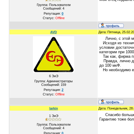
Группа: Пользователи
Сообщений:
4
Репутация:
0
Статус:
Offline
AVD
Дата: Пятница, 25.02.2
Лично, с этой 
Исходя из технич
условии достаточн
категории при 1000
Так как, фирма пр
Правда, лично для
до 100 мкФ.
Но необходимо ещ
6 ЭиЭ
Группа: Администраторы
Сообщений:
159
Репутация:
2
Статус:
Offline
larkin
Дата: Понедельник, 28.
Спасибо большо
1 ЭиЭ
Гарантию тоже бол
Группа: Пользователи
Сообщений:
4
Репутация:
0