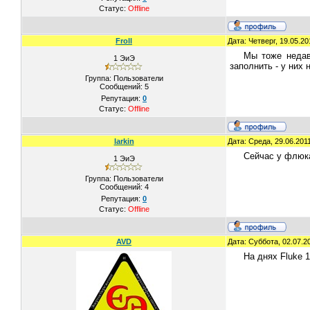
Статус:
Offline
Froll
Дата: Четверг, 19.05.2
Мы тоже недав
1 ЭиЭ
заполнить - у них 
Группа: Пользователи
Сообщений:
5
Репутация:
0
Статус:
Offline
larkin
Дата: Среда, 29.06.201
Сейчас у флюка 
1 ЭиЭ
Группа: Пользователи
Сообщений:
4
Репутация:
0
Статус:
Offline
AVD
Дата: Суббота, 02.07.2
На днях Fluke 