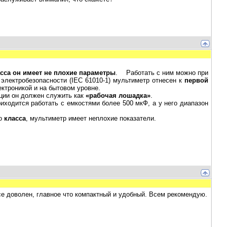
асса он имеет не плохие параметры
. Работать с ним можно при
электробезопасности (IEC 61010-1) мультиметр отнесен к
первой
ектроникой и на бытовом уровне.
ции он должен служить как
«рабочая лошадка»
.
иходится работать с емкостями более 500 мкФ, а у него диапазон
го
класса
, мультиметр имеет неплохие показатели.
се доволен, главное что компактный и удобный. Всем рекомендую.