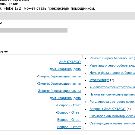
сполнение.
а, Fluke 17B, может стать прекрасным помощником.
р!
руме
Ремонт энергосберегающих 
-
ЭиЭ-КРЭЭСО
Утилизация энергосберегаю
-
Дом, квартира, дача
Ноль и фаза в энергосберег
-
Энергосберегающие лампы
Мультиметр!
(7)
-
Энергосберегающие лампы
Анализаторы/регистраторы к
-
Энергосберегающие лампы
Нужны непопулярные пример
-
Дом, квартира, дача
Регулировка светового пото
-
Вопрос - Ответ
Вопросы ЭиЭ-КРЭЭСО
(4)
-
Вопрос - Ответ
Сломался ЖК монитор ViewS
-
Вопрос - Ответ
Светодиодные лампы или св
-
Вопрос - Ответ