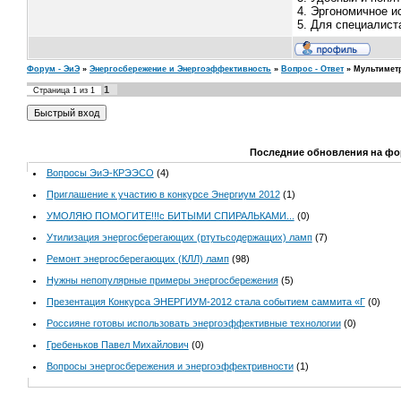
4. Эргономичное и
5. Для специалист
Форум - ЭиЭ
»
Энергосбережение и Энергоэффективность
»
Вопрос - Ответ
»
Мультимет
1
Страница
1
из
1
Последние обновления на фо
Вопросы ЭиЭ-КРЭЭСО
(4)
Приглашение к участию в конкурсе Энергиум 2012
(1)
УМОЛЯЮ ПОМОГИТЕ!!!с БИТЫМИ СПИРАЛЬКАМИ...
(0)
Утилизация энергосберегающих (ртутьсодержащих) ламп
(7)
Ремонт энергосберегающих (КЛЛ) ламп
(98)
Нужны непопулярные примеры энергосбережения
(5)
Презентация Конкурса ЭНЕРГИУМ-2012 стала событием саммита «Г
(0)
Россияне готовы использовать энергоэффективные технологии
(0)
Гребеньков Павел Михайлович
(0)
Вопросы энергосбережения и энергоэффектривности
(1)