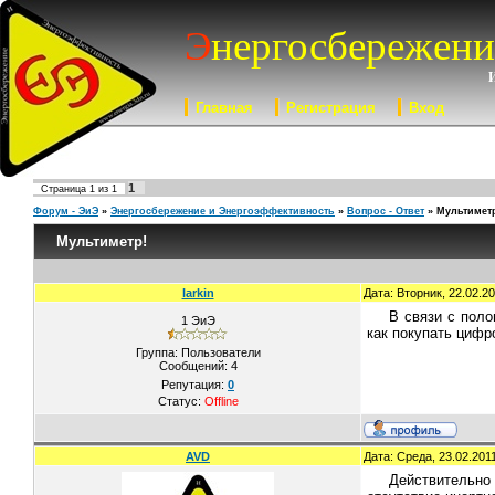
Э
нергосбережени
Главная
Регистрация
Вход
1
Страница
1
из
1
Форум - ЭиЭ
»
Энергосбережение и Энергоэффективность
»
Вопрос - Ответ
»
Мультимет
Мультиметр!
larkin
Дата: Вторник, 22.02.2
В связи с поло
1 ЭиЭ
как покупать цифр
Группа: Пользователи
Сообщений:
4
Репутация:
0
Статус:
Offline
AVD
Дата: Среда, 23.02.201
Действительно