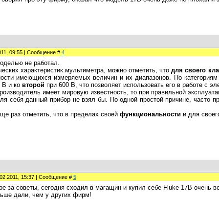
011, 09:55 | Сообщение #
4
моделью не работал.
еских характеристик мультиметра, можно отметить, что
для своего кл
ости имеющихся измеряемых величин и их диапазонов. По категориям 
 В и ко
второй
при 600 В, что позволяет использовать его в работе с эл
оизводитель имеет мировую известность, то при правильной эксплуата
 себя данный прибор не взял бы. По одной простой причине, часто пр
е раз отметить, что в пределах своей
функциональности
и для свое
02.2011, 15:37 | Сообщение #
5
е за советы, сегодня сходил в магащин и купил себе Fluke 17B очень в
ьше дали, чем у других фирм!