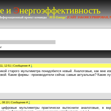
е и
Э
нергоэффективность
Информационный проект команды
"AVD-Energo"
(САЙТ ЗАКОНСЕРВИРОВАН, 
р!
011, 12:51 | Сообщение #
1
мкой старого мультиметра понадобился новый. Аналоговые, как мне из
овой. Какие фирмы - производители сейчас самые актуальные? Какие л
1, 08:10 | Сообщение #
2
 цифровые мультиметры практически вытеснили аналоговые, в вид