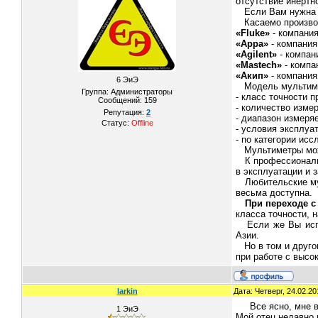
отсутствие инертн
Если Вам нужна 
Касаемо производ
«Fluke»
- компания
«Appa»
- компания 
«Agilent»
- компани
«Mastech»
- компан
«Акип»
- компания
6 ЭиЭ
Модель мультимет
Группа: Администраторы
- класс точности п
Сообщений:
159
- количество изме
Репутация:
2
- диапазон измеря
Статус:
Offline
- условия эксплуа
- по категории ис
Мультиметры можн
К профессиональн
в эксплуатации и 
Любительские мул
весьма доступна.
При переходе с
класса точности, 
Если же Вы испол
Азии.
Но в том и друго
при работе с высо
larkin
Дата: Четверг, 24.02.2
Все ясно, мне в
1 ЭиЭ
Мой отец недавно 