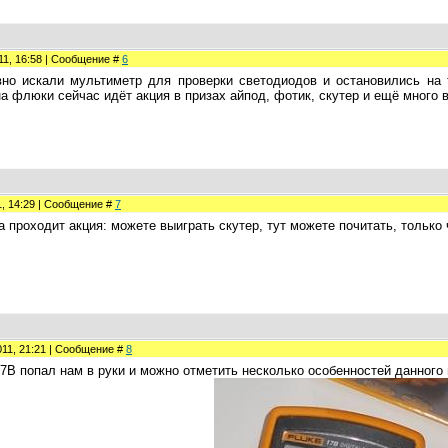
011, 16:58 | Сообщение #
6
но искали мультиметр для проверки светодиодов и остановились на f
на флюки сейчас идёт акция в призах айпод, фотик, скутер и ещё много в
1, 14:29 | Сообщение #
7
проходит акция: можете выиграть скутер, тут можете почитать, только что 
011, 21:21 | Сообщение #
8
17B попал нам в руки и можно отметить несколько особенностей данного 