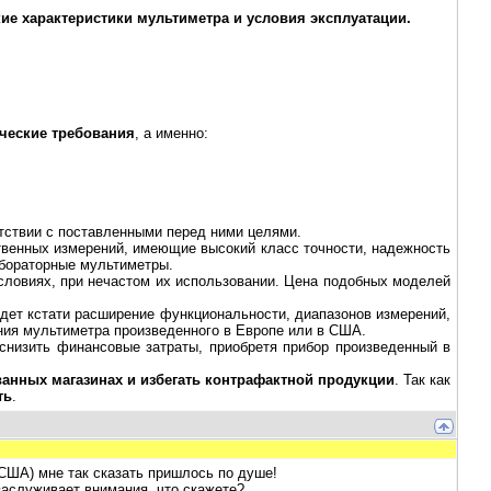
ие характеристики мультиметра и условия эксплуатации.
ческие требования
, а именно:
ствии с поставленными перед ними целями.
венных измерений, имеющие высокий класс точности, надежность
абораторные мультиметры.
ловиях, при нечастом их использовании. Цена подобных моделей
дет кстати расширение функциональности, диапазонов измерений,
ния мультиметра произведенного в Европе или в США.
низить финансовые затраты, приобретя прибор произведенный в
анных магазинах и избегать контрафактной продукции
. Так как
ть
.
 (США) мне так сказать пришлось по душе!
заслуживает внимания, что скажете?