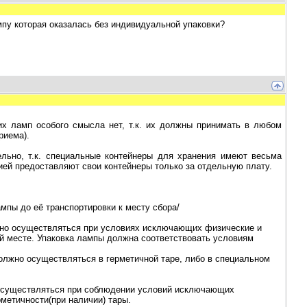
пу которая оказалась без индивидуальной упаковки?
х ламп особого смысла нет, т.к. их должны принимать в любом
риема).
льно, т.к. специальные контейнеры для хранения имеют весьма
ей предоставляют свои контейнеры только за отдельную плату.
пы до её транспортировки к месту сбора/
жно осуществляться при условиях исключающих физические и
й месте. Упаковка лампы должна соответствовать условиям
лжно осуществляться в герметичной таре, либо в специальном
осуществляться при соблюдении условий исключающих
метичности(при наличии) тары.