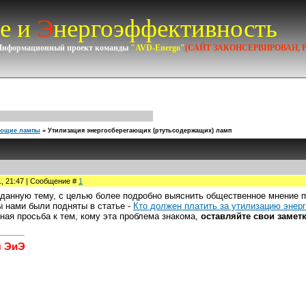
е и
Э
нергоэффективность
Информационный проект команды
"AVD-Energo"
(САЙТ ЗАКОНСЕРВИРОВАН, 
ающие лампы
»
Утилизация энергосберегающих (ртутьсодержащих) ламп
1, 21:47 | Сообщение #
1
анную тему, с целью более подробно выяснить общественное мнение п
 нами были подняты в статье -
Кто должен платить за утилизацию эне
ьная просьба к тем, кому эта проблема знакома,
оставляйте свои замет
я ЭиЭ