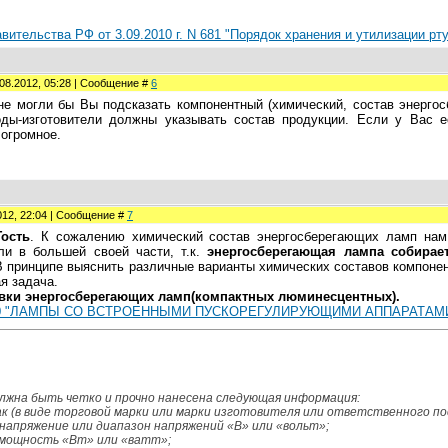
вительства РФ от 3.09.2010 г. N 681 "Порядок хранения и утилизации р
08.2012, 05:28 | Сообщение #
6
не могли бы Вы подсказать компонентный (химический, состав энергос
оды-изготовители должны указывать состав продукции. Если у Вас 
 огромное.
012, 22:04 | Сообщение #
7
Гость
. К сожалению химический состав энергосберегающих ламп нам
ели в большей своей части, т.к.
энергосберегающая лампа собирае
В принципе выяснить различные варианты химических составов компонен
я задача.
вки энергосберегающих ламп(компактных люминесцентных).
2010 "ЛАМПЫ СО ВСТРОЕННЫМИ ПУСКОРЕГУЛИРУЮЩИМИ АППАРАТА
лжна быть четко и прочно нанесена следующая информация:
к (в виде торговой марки или марки изготовителя или ответственного по
напряжение или диапазон напряжений «В» или «вольт»;
мощность «Вт» или «ватт»;