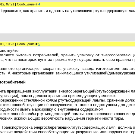
012, 07:21 | Сообщение #
4
Подскажите, как хранить и сдавать на утилизацию ртутьсодержащую лам
012, 10:23 | Сообщение #
5
равствуйте.
ляете бытовых потребителей, хранить упаковку от энергосберегающи
ть, что на некоторых пунктах приема могут существовать свои правила п
ляете организацию, сохранять упаковку завода изготовителя желате
ть. А некоторые организации занимающиеся утилизацией/демеркуризаци
потребителей
нта прекращения эксплуатации энергосберегающей/ртутьсодержащей лам
уризации), лампа должна храниться при следующих условиях:
повреждений стеклянной колбы ртутьсодержащей лампы, хранение дол
ствия способствующие её разрушению, а также в недоступном для дете
ходимости иметь маркировку о внутреннем содержимом;
 стеклянной колбы ртутьсодержащей лампы, краткосрочное хранение до
словиях исключающих вероятность нарушения герметичности тары.
.
Транспортировка энергосберегающих/ртутьсодержащих ламп, должна 
ческие воздействия способствующие их разрушению или нарушению гер