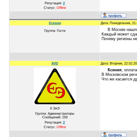
Репутация:
2
Статус:
Offline
Ксения
Дата: Понедельник, 21.
В Москве нашл
Группа: Гости
Каждый может сда
Почему регионы н
AVD
Дата: Вторник, 22.02.2
Ксения
, оплат
В Московском реги
Что же касается д
6 ЭиЭ
Группа: Администраторы
Сообщений:
159
Репутация:
2
Статус:
Offline