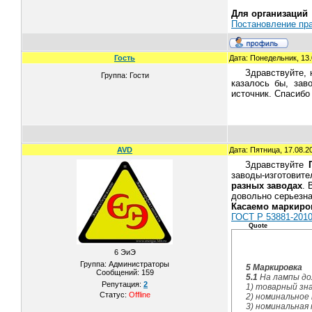
Для организаций
Постановление пра
Гость
Дата: Понедельник, 13.
Здравствуйте, 
Группа: Гости
казалось бы, зав
источник. Спасибо
AVD
Дата: Пятница, 17.08.2
Здравствуйте
заводы-изготовит
разных заводах
. 
довольно серьезна
Касаемо маркиро
ГОСТ Р 53881-
Quote
6 ЭиЭ
Группа: Администраторы
5 Маркировка
Сообщений:
159
5.1
На лампы до
Репутация:
2
1)
товарный зна
Статус:
Offline
2)
номинальное 
3)
номинальная 