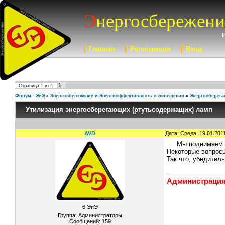
Э
нергосбережени
Главная
Регистрация
Вход
1
Страница
1
из
1
Форум - ЭиЭ
»
Энергосбережение и Энергоэффективность в освещении
»
Энергосберег
Утилизация энергосберегающих (ртутьсодержащих) ламп
AVD
Дата: Среда, 19.01.201
Мы поднимаем д
Некоторые вопросы
Так что, убедител
Администраци
6 ЭиЭ
Группа: Администраторы
Сообщений:
159