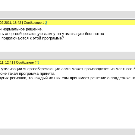
02.2011, 18:42 | Сообщение #
2
и нормальное решение.
ть энергосберегающую лампу на утилизацию бесплатно.
е подключаются к этой программе?
011, 12:41 | Сообщение #
3
а утилизации энергосберегающих ламп может производится из местного 
оне такая программа принята.
ругих регионов, то каждый их них сам принимает решение о поддержке н