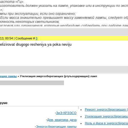
частота «Гц».
изготовитель должен указать на лампе, упаковке или в инструкции по экс
»;
мпы при эксплуатации, если оно ограничено;
 Если масса значительно превышает массу заменяемой лампы, следует о
рочность некоторых светильников;
условия или ограничения, которые необходимо соблюдать при работе ламп
иками. Если лампы не пригодны для работы в схемах с уменьшением силы с
ентных ламп низкого давления должны быть указаны количество ртути, 
орое гарантирует изготовитель.
013, 00:54 | Сообщение #
8
е проверяют на новых лампах следующим образом:
lizirovat drugogo resheniya ya poka neviju
кость маркировки по 5.1 - внешним осмотром;
ркировки - легким протиранием вручную в течение 15 с мягкой тканью,
 течение 15 с. После этого маркировка должна оставаться четкой;
рмации по 5.2 - внешним осмотром.
ающие лампы
»
Утилизация энергосберегающих (ртутьсодержащих) ламп
руме
Ремонт энергосберегающих 
-
ЭиЭ-КРЭЭСО
Утилизация энергосберегаю
-
Дом, квартира, дача
Ноль и фаза в энергосберег
-
Энергосберегающие лампы