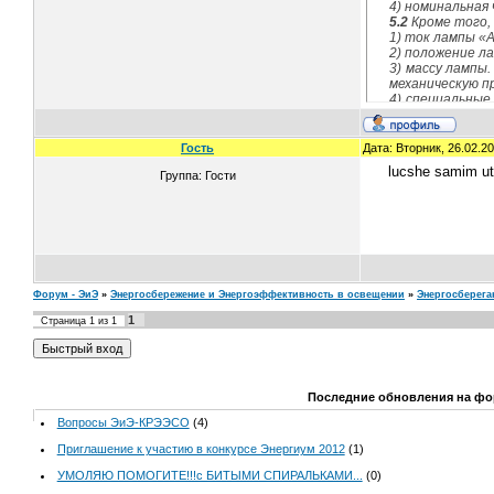
4)
номинальная 
5.2
Кроме того, 
1)
ток лампы «А
2)
положение ла
3)
массу лампы.
механическую п
4)
специальные 
световыми датч
5)
для люминесц
включения, кот
Гость
Дата: Вторник, 26.02.2
5.3
Соответстви
lucshe samim ute
Группа: Гости
1)
наличие и чет
2)
прочность ма
спиртом, еще в
3)
наличие инфо
Форум - ЭиЭ
»
Энергосбережение и Энергоэффективность в освещении
»
Энергосберег
1
Страница
1
из
1
Последние обновления на фо
Вопросы ЭиЭ-КРЭЭСО
(4)
Приглашение к участию в конкурсе Энергиум 2012
(1)
УМОЛЯЮ ПОМОГИТЕ!!!с БИТЫМИ СПИРАЛЬКАМИ...
(0)