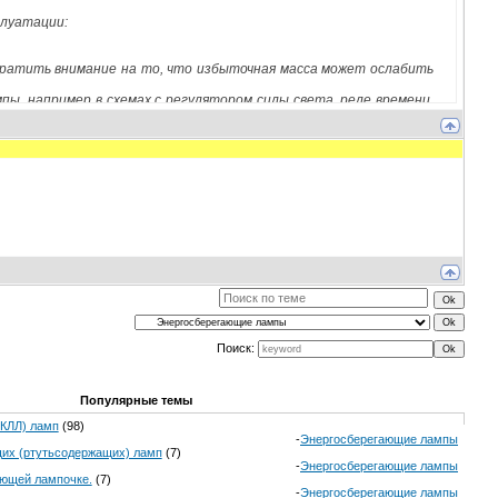
плуатации:
братить внимание на то, что избыточная масса может ослабить
ы, например в схемах с регулятором силы света, реле времени,
вета, то должен быть указан символ;
мг, содержащееся во внутреннем объеме колбы, и число циклов
 смоченной водой, после просушки - мягкой тканью, смоченной
Поиск:
Популярные темы
(КЛЛ) ламп
(98)
-
Энергосберегающие лампы
щих (ртутьсодержащих) ламп
(7)
-
Энергосберегающие лампы
ающей лампочке.
(7)
-
Энергосберегающие лампы