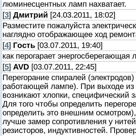
люминесцентных ламп нахватает.
[
3
]
Дмитрий
[24.03.2011, 18:02]
Разместите пожалуйста электрическ
наглядно отображающее ход ремонта
[
4
]
Гость
[03.07.2011, 19:40]
как перогарает энергосберегающая 
[
5
]
AVD
[03.07.2011, 22:45]
Перегорание спиралей (электродов)
работающей лампе). При выходе из
возникают хлопки, специфический з
Для того чтобы определить перегор
определить это внешним осмотром),
лучше замер сопротивления у нитей
резисторов, индуктивностей. Прове