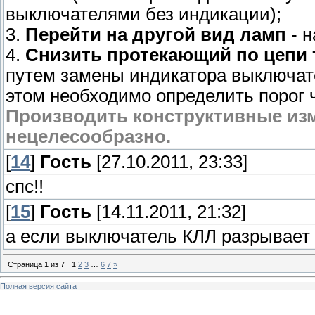
выключателями без индикации);
3.
Перейти на другой вид ламп
- н
4.
Снизить протекающий по цепи 
путем замены индикатора выключател
этом необходимо определить порог 
Производить конструктивные изм
нецелесообразно.
[
14
]
Гость
[27.10.2011, 23:33]
спс!!
[
15
]
Гость
[14.11.2011, 21:32]
а если выключатель КЛЛ разрывает 
Страница
1
из
7
1
2
3
…
6
7
»
Полная версия сайта