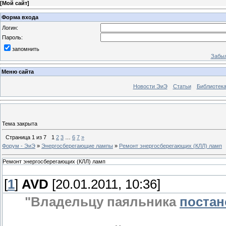
[
Мой сайт
]
Форма входа
Логин:
Пароль:
запомнить
Забыл
Меню сайта
Новости ЭиЭ
Статьи
Библиотек
Тема закрыта
Страница
1
из
7
1
2
3
…
6
7
»
Форум - ЭиЭ
»
Энергосберегающие лампы
»
Ремонт энергосберегающих (КЛЛ) ламп
Ремонт энергосберегающих (КЛЛ) ламп
[
1
]
AVD
[20.01.2011, 10:36]
"Владельцу паяльника
постан