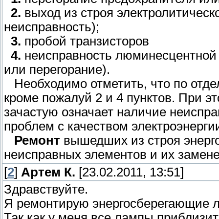
2.
выход из строя электролитическо
неисправность);
3.
пробой транзисторов
4.
неисправность люминесцентной 
или перегорание).
Необходимо отметить, что по отдел
кроме пожалуй 2 и 4 пунктов. При э
зачастую означает наличие неиспра
проблем с качеством электроэнерги
Ремонт
вышедших из строя энерго
неисправных элементов и их замене
[
2
]
Артем К.
[23.02.2011, 13:51]
Здравствуйте.
Я ремонтирую энергосберегающие 
Так как у меня все лампы приблиз