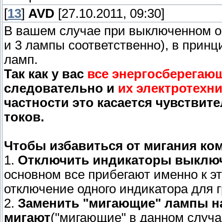
[
13
]
AVD
[27.10.2011, 09:30]
В вашем случае при выключенном 
и 3 лампы соответственно), в принц
ламп.
Так как у вас
все энергосберегаю
следовательно и
их электротехн
частности это касается чувстви
токов.
Чтобы избавиться от мигания к
1.
Отключить индикаторы выклю
основном все прибегают именно к э
отключение одного индикатора для г
2.
Заменить "мигающие" лампы н
мигают
("мигающие" в данном случа