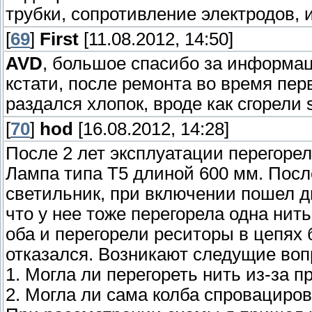
трубки, сопротивление электродов,
[
69
]
First
[11.08.2012, 14:50]
AVD
, большое спасибо за информац
кстати, после ремонта во время пер
раздался хлопок, вроде как сгорели
[
70
]
hod
[16.08.2012, 14:28]
После 2 лет эксплуатации перегорел
Лампа типа Т5 длиной 600 мм. После
светильник, при включении пошел д
что у нее тоже перегорела одна нит
оба и перегорели реситоры в цепях 
отказался. Возникают следущие воп
1. Могла ли перегореть нить из-за п
2. Могла ли сама колба спровациров