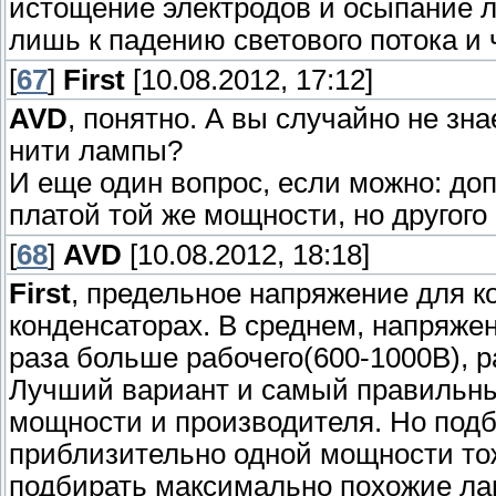
истощение электродов и осыпание л
лишь к падению светового потока 
[
67
]
First
[10.08.2012, 17:12]
AVD
, понятно. А вы случайно не зн
нити лампы?
И еще один вопрос, если можно: до
платой той же мощности, но другого
[
68
]
AVD
[10.08.2012, 18:18]
First
, предельное напряжение для к
конденсаторах. В среднем, напряжен
раза больше рабочего(600-1000В), 
Лучший вариант и самый правильны
мощности и производителя. Но подб
приблизительно одной мощности то
подбирать максимально похожие л