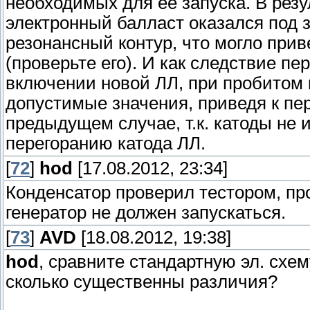
необходимых для её запуска. В резу
электронный балласт оказался под з
резонансный контур, что могло прив
(проверьте его). И как следствие пе
включении новой ЛЛ, при пробитом 
допустимые значения, приведя к пе
предыдущем случае, т.к. катоды не 
перегоранию катода ЛЛ.
[
72
]
hod
[17.08.2012, 23:34]
Конденсатор проверил тестором, пр
генератор не должен запускаться.
[
73
]
AVD
[18.08.2012, 19:38]
hod
, сравните стандартную эл. схе
сколько существенны различия?