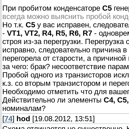
При пробитом конденсаторе
С5
гене
всегда можно выяснить пробой конд
Но т.к.
С5
у вас исправен, следовате
-
VT1, VT2, R4, R5, R6, R7
- одновре
строя из-за перегрузки. Перегрузка 
исправно, следовательно причина в
перегорела от старости, а причиной
за чего: брак? несоответствие пара
Пробой одного из транзисторов иск
к.з. со вторым транзистором и пере
Необходимо отметить что для вашего
Действительно ли элементы
C4, C5,
номиналам?
[
74
]
hod
[19.08.2012, 13:51]
Схема отличается не существенно. 