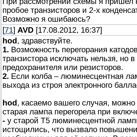
При рассмотрении схемы я пришел к
пробое транзисторов и 2-х конденса
Возможно я ошибаюсь?
[
71
]
AVD
[17.08.2012, 16:37]
hod
, здравствуйте.
1.
Возможность перегорания катодо
транзистора исключать нельзя, но в
предохранителя или резисторов.
2.
Если колба – люминесцентная лам
выхода из строя электронного балла
hod
, касаемо вашего случая, можн
старая лампа перегорела при включ
-
у старой Т5 люминесцентной лампы
истощились, что вызвало повышение