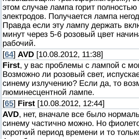
этом случае лампа горит полностью 
электродов. Получается лампа него
Правда если эту лампу держать вклю
минут через 5-6 розовый цвет начин
рабочий.
[
64
]
AVD
[10.08.2012, 11:38]
First
, у вас проблемы с лампой с м
Возможно ли розовый свет, испуска
синему излучению? Если да, то воз
люминесцентной лампе.
[
65
]
First
[10.08.2012, 12:44]
AVD
, нет, вначале все было нормал
синему частично можно. Но фиолето
короткий период времени и то тольк