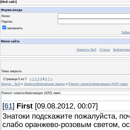
[
Мой сайт
]
Форма входа
Логин:
Пароль:
запомнить
Забыл
Меню сайта
Новости ЭиЭ
Статьи
Библиотек
Тема закрыта
Страница
5
из
7
«
1
2
3
4
5
6
7
»
Форум - ЭиЭ
»
Энергосберегающие лампы
»
Ремонт энергосберегающих (КЛЛ) ламп
Ремонт энергосберегающих (КЛЛ) ламп
[
61
]
First
[09.08.2012, 00:07]
Знатоки подскажите пожалуйста, по
слабо оранжево-розовым светом, о