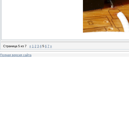
Страница
5
из
7
«
1
2
3
4
5
6
7
»
Полная версия сайта