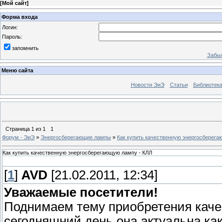
[
Мой сайт
]
Форма входа
Логин:
Пароль:
запомнить
Забыл
Меню сайта
Новости ЭиЭ
Статьи
Библиотек
Страница
1
из
1
1
Форум - ЭиЭ
»
Энергосберегающие лампы
»
Как купить качественную энергосберега
Как купить качественную энергосберегающую лампу - КЛЛ
[
1
]
AVD
[21.02.2011, 12:34]
Уважаемые посетители!
Поднимаем тему приобретения каче
сегодняшний день она актуальна как