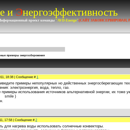
е и
Э
нергоэффективность
Информационный проект команды
"AVD-Energo"
(САЙТ ЗАКОНСЕРВИРОВАН, 
рные примеры энергосбережения
011, 18:38 | Сообщение #
1
иведите примеры непопулярных но действенных энергосберегающих техн
ния: электроэнергия, вода, тепло, газ.
 примеры использования источников альтернативной энергии, их тоже у
)
н.
011, 17:58 | Сообщение #
2
ь для нагрева воды использовать солнечные конвекторы.