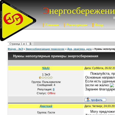
Э
нергосбережени
Главная
Регистрация
Вход
1
Страница
1
из
1
Форум - ЭиЭ
»
Энергосберегающие технологии
»
Дом, квартира, дача
»
Нужны непопуля
Нужны непопулярные примеры энергосбережения
NikAl
Дата: Суббота, 26.02.2
Пожалуйста, пр
1 ЭиЭ
Основные направле
Если есть удачные
Группа: Пользователи
(если не жалко
Сообщений:
4
Заранее благодаре
Репутация:
0
Статус:
Offline
Дмитрий
Дата: Четверг, 24.03.2
Могу предложит
Группа: Гости