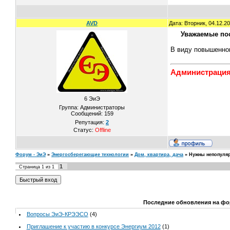
AVD
Дата: Вторник, 04.12.2
Уважаемые пос
В виду повышенног
Администраци
6 ЭиЭ
Группа: Администраторы
Сообщений:
159
Репутация:
2
Статус:
Offline
Форум - ЭиЭ
»
Энергосберегающие технологии
»
Дом, квартира, дача
»
Нужны непопуля
1
Страница
1
из
1
Последние обновления на фо
Вопросы ЭиЭ-КРЭЭСО
(4)
Приглашение к участию в конкурсе Энергиум 2012
(1)