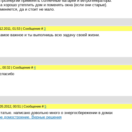
троэнергии применять солнечные батареи и ветрогенераторы.
а хорошо утеплить дом и поменять окна (если они старые).
меняется, да и стоит не мало.
12.2011, 01:53 | Сообщение #
3
амое важное и ты выполнишь всю задачу своей жизни.
1, 00:32 | Сообщение #
4
 спасибо
05.2012, 00:51 | Сообщение #
5
статью. написано довольно много о энергосбережении в домах
е домостроение. Верные решения