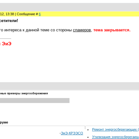
012, 13:38 | Сообщение #
6
етители!
о интереса к данной теме со стороны
спамеров
,
тема закрывается.
я ЭиЭ
рные примеры энергосбережения
руме
Ремонт энергосберегающих 
-
ЭиЭ-КРЭЭСО
Утилизация энергосберегаю