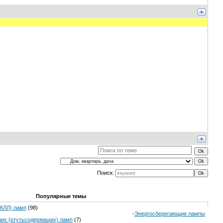
Поиск:
Популярные темы
(КЛЛ) ламп
(98)
-
Энергосберегающие лампы
щих (ртутьсодержащих) ламп
(7)