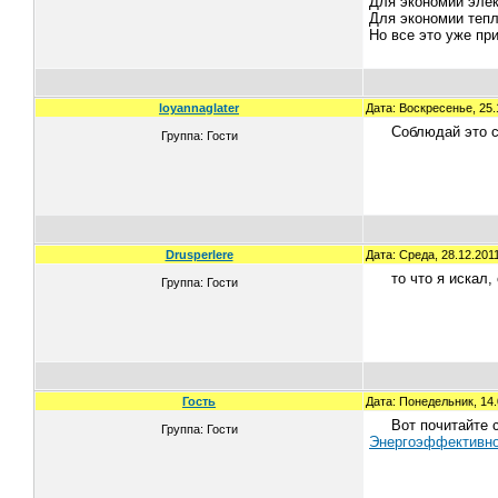
Для экономии элек
Для экономии тепл
Но все это уже при
loyannaglater
Дата: Воскресенье, 25.
Соблюдай это с
Группа: Гости
Drusperlere
Дата: Среда, 28.12.201
то что я искал,
Группа: Гости
Гость
Дата: Понедельник, 14.
Вот почитайте 
Группа: Гости
Энергоэффективно