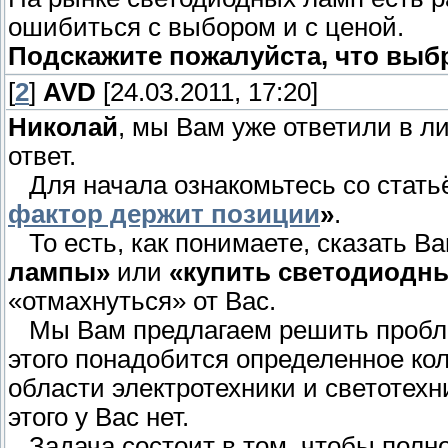
ошибиться с выбором и с ценой.
Подскажите пожалуйста, что выб
[
2
]
AVD
[24.03.2011, 17:20]
Николай
, мы Вам уже ответили в л
ответ.
Для начала ознакомьтесь со стать
фактор держит позиции
»
.
То есть, как понимаете, сказать В
лампы»
или
«купить светодиодн
«отмахнуться» от Вас.
Мы Вам предлагаем решить пробле
этого понадобится определенное ко
области электротехники и светотехн
этого у Вас нет.
Задача состоит в том, чтобы полно