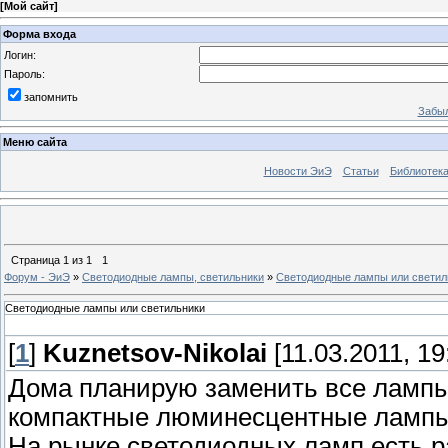
[
Мой сайт
]
Форма входа
Логин:
Пароль:
запомнить
Забыл
Меню сайта
Новости ЭиЭ
Статьи
Библиотек
Страница
1
из
1
1
Форум - ЭиЭ
»
Светодиодные лампы, светильники
»
Светодиодные лампы или светил
Светодиодные лампы или светильники
[
1
]
Kuznetsov-Nikolai
[11.03.2011, 19
Дома планирую заменить все лампы
компактные люминесцентные лампы
На рынке светодиодных ламп есть р