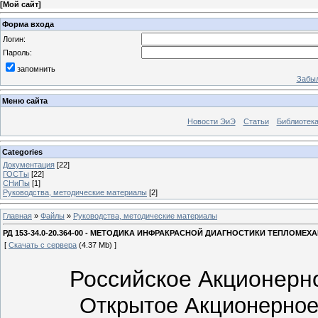
[
Мой сайт
]
Форма входа
Логин:
Пароль:
запомнить
Забыл
Меню сайта
Новости ЭиЭ
Статьи
Библиотек
Categories
Документация
[22]
ГОСТы
[22]
СНиПы
[1]
Руководства, методические материалы
[2]
Главная
»
Файлы
»
Руководства, методические материалы
РД 153-34.0-20.364-00 - МЕТОДИКА ИНФРАКРАСНОЙ ДИАГНОСТИКИ ТЕПЛОМ
[
Скачать с сервера
(4.37 Mb) ]
Российское Акционер
Открытое Акционерно