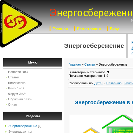
Э
нергосбережени
Главная
Регистрация
Вход
С
Энергосбережение
Меню
Главная
»
Статьи
» Энергосбережение
Новости ЭиЭ
В категории материалов
:
9
Показано материалов
:
1-9
Статьи
Библиотека
Сортировать по
:
Дате
·
Названию
·
Рейти
Книги ЭиЭ
Форум ЭиЭ
Обратная связь
Энергосбережение в
О нас
Разделы
Энергосбережение
[9]
Энергоаудит
[1]