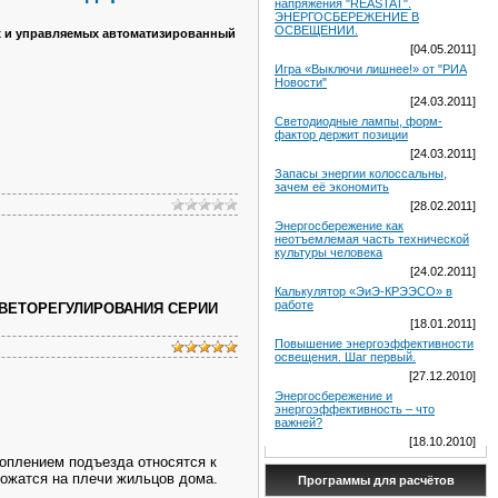
напряжения "REASTAT".
ЭНЕРГОСБЕРЕЖЕНИЕ В
ОСВЕЩЕНИИ.
х и управляемых автоматизированный
[04.05.2011]
Игра «Выключи лишнее!» от "РИА
Новости"
[24.03.2011]
Светодиодные лампы, форм-
фактор держит позиции
[24.03.2011]
Запасы энергии колоссальны,
зачем её экономить
[28.02.2011]
Энергосбережение как
неотъемлемая часть технической
культуры человека
[24.02.2011]
Калькулятор «ЭиЭ-КРЭЭСО» в
работе
СВЕТОРЕГУЛИРОВАНИЯ СЕРИИ
[18.01.2011]
Повышение энергоэффективности
освещения. Шаг первый.
[27.12.2010]
Энергосбережение и
энергоэффективность – что
важней?
[18.10.2010]
плением подъезда относятся к
ожатся на плечи жильцов дома.
Программы для расчётов