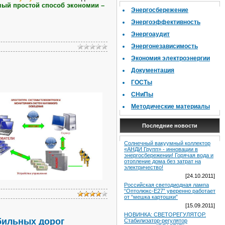
ый простой способ экономии –
Энергосбережение
Энергоэффективность
Энергоаудит
Энергонезависимость
Экономия электроэнергии
Документация
ГОСТы
СНиПы
Методические материалы
Последние новости
Солнечный вакуумный коллектор
«АНДИ Групп» - инновации в
энергосбережении! Горячая вода и
отопление дома без затрат на
электричество!
[24.10.2011]
Российская светодиодная лампа
“Оптолюкс-Е27” уверенно работает
от “мешка картошки”
[15.09.2011]
НОВИНКА: СВЕТОРЕГУЛЯТОР.
бильных дорог
Стабилизатор-регулятор