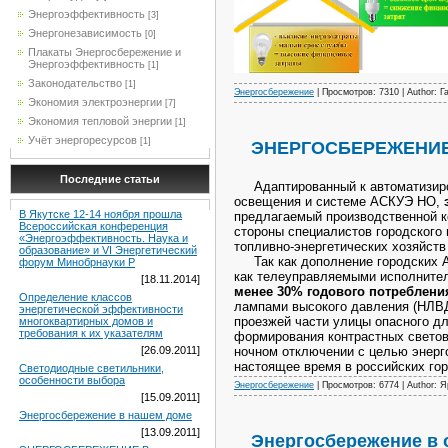
Энергоэффективность
[3]
Энергонезависимость
[0]
Плакаты Энергосбережение и
Энергоэффективность
[1]
Законодательство
[1]
Энергосбережение
| Просмотров: 7310 | Author: 
Экономия электроэнергии
[7]
Экономия тепловой энергии
[1]
Учёт энергоресурсов
[1]
ЭНЕРГОСБЕРЕЖЕНИЕ
Последние статьи
Адаптированный к автоматизиров
освещения и системе АСКУЭ НО,
В Якутске 12-14 ноября прошла
предлагаемый производственной 
Всероссийская конференция
стороны специалистов городского
«Энергоэффективность. Наука и
топливно-энергетических хозяйств
образование» и VI Энергетический
Так как
дополнение городских
форум Минобрнауки Р
как телеуправляемыми исполните
[18.11.2014]
менее 30% годового потреблени
Определение классов
лампами высокого давления (НЛВД
энергетической эффективности
проезжей части улицы опасного дл
многоквартирных домов и
требования к их указателям
формирования контрастных светов
ночном отключении с целью энерго
[26.09.2011]
настоящее время в российских го
Светодиодные светильники,
особенности выбора
Энергосбережение
| Просмотров: 6774 | Author: 
[15.09.2011]
Энергосбережение в нашем доме
[13.09.2011]
Энергосбережение в 