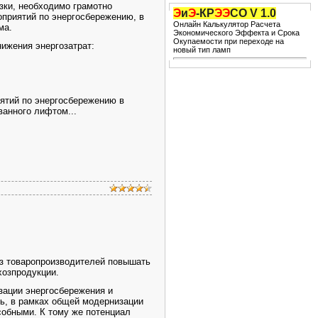
ки, необходимо грамотно
Э
и
Э
-КР
ЭЭ
СО V 1.0
оприятий по энергосбережению, в
Онлайн Калькулятор Расчета
ма.
Экономического Эффекта и Срока
Окупаемости при переходе на
жения энергозатрат:
новый тип ламп
тий по энергосбережению в
ванного лифтом...
з товаропроизводителей повышать
хозпродукции.
ации энергосбережения и
ь, в рамках общей модернизации
собными. К тому же потенциал