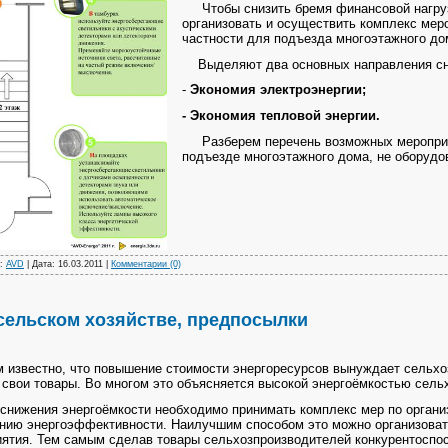
Чтобы снизить бремя финансовой нагруз
организовать и осуществить комплекс мер
частности для подъезда многоэтажного до
Выделяют два основных направления сни
-
Экономия электроэнергии;
- Экономия тепловой энергии.
Разберем перечень возможных мероприя
подъезде многоэтажного дома, не оборудо
л:
AVD
| Дата:
16.03.2011
|
Комментарии (0)
сельском хозяйстве, предпосылки
звестно, что повышение стоимости энергоресурсов вынуждает сельхо
 свои товары. Во многом это объясняется высокой энергоёмкостью сель
ижения энергоёмкости необходимо принимать комплекс мер по организ
нию энергоэффективности. Наилучшим способом это можно организоват
ятия. Тем самым сделав товары сельхозпроизводителей конкурентоспо