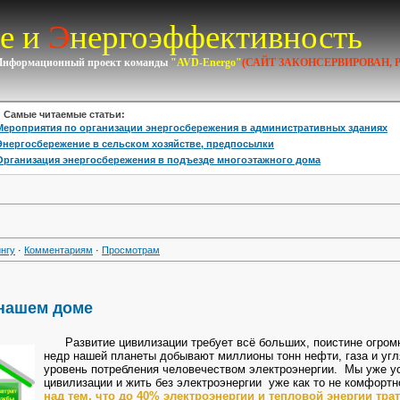
е и
Э
нергоэффективность
Информационный проект команды
"AVD-Energo"
(САЙТ ЗАКОНСЕРВИРОВАН, 
амые читаемые статьи:
Мероприятия по организации энергосбережения в административных зданиях
Энергосбережение в сельском хозяйстве, предпосылки
Организация энергосбережения в подъезде многоэтажного дома
нгу
·
Комментариям
·
Просмотрам
 нашем доме
Развитие цивилизации требует всё больших, поистине огромны
недр нашей планеты добывают миллионы тонн нефти, газа и угля
уровень потребления человечеством электроэнергии. Мы уже ус
цивилизации и жить без электроэнергии уже как то не комфорт
над тем, что до 40% электроэнергии и тепловой энергии тра