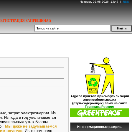
Четверг, 06.08.2026, 13:47 |
RSS
РЕГИСТРАЦИЯ ЗАПРЕЩЕНА!)
Адреса пунктов приема/утилизации
энергосберегающих
(ртутьсодержащих) ламп на сайте
Гринписа России:
х, затрат электроэнергии. Из
. Из года в год увеличивается
пели привыкнуть к благам
но.
Мы даже не задумываемся
Информационные разделы
тим впустую.
И что нам надо