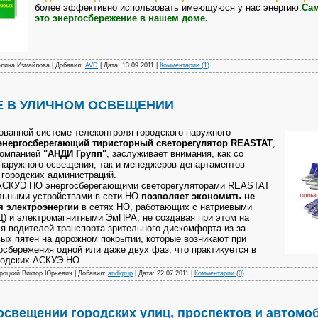
более эффективно использовать имеющуюся у нас энергию.
Сам
это энергосбережение в нашем доме.
Галина Измайлова | Добавил:
AVD
| Дата:
13.09.2011
|
Комментарии (1)
 В УЛИЧНОМ ОСВЕЩЕНИИ
анной системе телеконтроля городского наружного
энергосберегающий тиристорный светорегулятор REASTAT
,
компанией
"АНДИ Групп"
, заслуживает внимания, как со
 наружного освещения, так и менеджеров департаментов
 городских администраций.
 АСКУЭ НО энергосберегающими светорегуляторами REASTAT
льными устройствами в сети НО
позволяет экономить не
я электроэнергии
в сетях НО, работающих с натриевыми
) и электромагнитными ЭмПРА, не создавая при этом на
я водителей транспорта зрительного дискомфорта из-за
ых пятен на дорожном покрытии, которые возникают при
сбережения одной или даже двух фаз, что практикуется в
родских АСКУЭ НО.
Яроцкий Виктор Юрьевич | Добавил:
andigrup
| Дата:
22.07.2011
|
Комментарии (0)
освещении городских улиц, проспектов и автомо