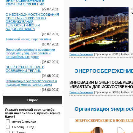
ЭНЕРГОСБЕРЕЖЕНИЕ В
УЛИЧНОМ ОСВЕЩЕНИИ
[22.07.2011]
О НЕОБХОДИМОСТИ СОЗДАНИЯ
СИСТЕМЫ СЕРВИСНОГО
ОБСЛУЖИВАНИЯ
ТЕПЛОСЧЕТЧИКОВ И
ВОДОСЧЕТЧИКОВ
[15.07.2011]
Тепловой насос, перспективы
[10.07.2011]
Энергосбережение в освещении
городских улиц, проспектов и
Энергосбережение
| Просмотров: 6331 | Author: 
автомобильных дорог
[03.07.2011]
ЭНЕРГОСБЕРЕЖЕНИЕ В
ЭНЕРГОСБЕРЕЖЕНИЕ
ОСВЕЩЕНИИ ТЕПЛИЦ
[04.05.2011]
Организация энергосбережения в
ИННОВАЦИИ В ЭНЕРГОСБЕРЕЖЕ
подъезде многоэтажного дома
«REASTAT» ДЛЯ ИСКУССТВЕНН
[16.03.2011]
Энергосбережение
| Просмотров: 9056 | Author: 
Опрос
Организация энергос
Укажите средний срок службы
ламп накаливания, применяемых
Вами?
менее 1 месяца
1 месяц - 1 год
1 - 2 года