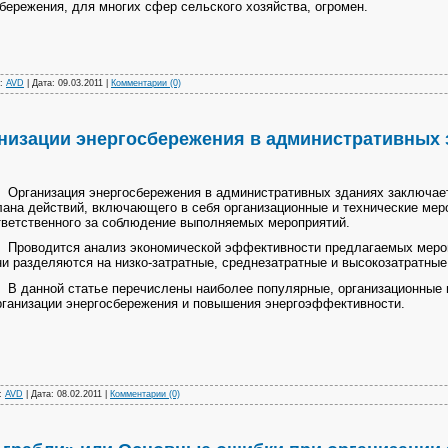
бережения, для многих сфер сельского хозяйства, огромен.
л:
AVD
| Дата:
09.03.2011
|
Комментарии (0)
низации энергосбережения в административных 
рганизация энергосбережения в административных зданиях заключаетс
лана действий, включающего в себя организационные и технические мер
тветственного за соблюдение выполняемых мероприятий.
роводится анализ экономической эффективности предлагаемых меропри
ни разделяются на низко-затратные, среднезатратные и высокозатратные
 данной статье перечислены наиболее популярные, организационные и
рганизации энергосбережения и повышения энергоэффективности.
л:
AVD
| Дата:
08.02.2011
|
Комментарии (0)