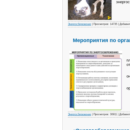
энергос
Энергосбережение
| Просмотров: 14735 | Добави
Мероприятия по орга
О
п
о
П
о
В
о
Энергосбережение
| Просмотров: 30911 | Добави