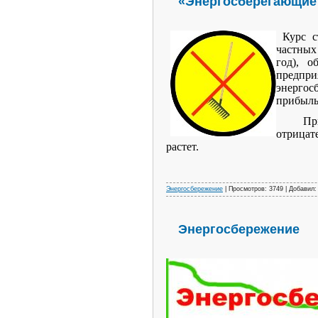
«Энергосберегающие 
Курс ст
частных
год), о
предпри
энергос
прибыль
При эт
отрицат
растет.
Энергосбережение
| Просмотров: 3749 | Добавил
Энергосбережение