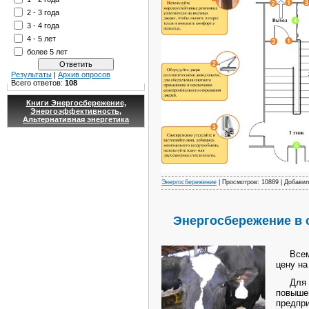
2 - 3 года
3 - 4 года
4 - 5 лет
более 5 лет
Результаты
|
Архив опросов
Всего ответов:
108
Книги Энергосбережение,
Энергоэффективность,
Альтернативная энергетика
Энергосбережение
| Просмотров: 10889 | Добави
Энергосбережение в 
Всем и
цену на
Для сн
повыше
предпри