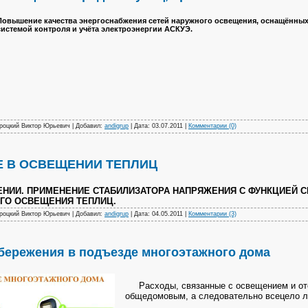
Повышение качества энергоснабжения сетей наружного освещения, оснащённы
системой контроля и учёта электроэнергии АСКУЭ.
Яроцкий Виктор Юрьевич | Добавил:
andigrup
| Дата:
03.07.2011
|
Комментарии (0)
 В ОСВЕЩЕНИИ ТЕПЛИЦ
НИИ. ПРИМЕНЕНИЕ СТАБИЛИЗАТОРА НАПРЯЖЕНИЯ С ФУНКЦИЕЙ 
ОГО ОСВЕЩЕНИЯ ТЕПЛИЦ.
Яроцкий Виктор Юрьевич | Добавил:
andigrup
| Дата:
04.05.2011
|
Комментарии (3)
бережения в подъезде многоэтажного дома
Расходы, связанные с освещением и ото
общедомовым, а следовательно всецело л