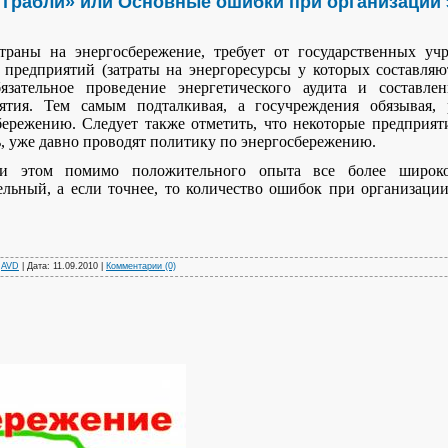
грабли» или Основные ошибки при организации 
раны на энергосбережение, требует от государственных у
 предприятий (затраты на энергоресурсы у которых составля
бязательное проведение энергетического аудита и составле
ятия. Тем самым подталкивая, а госучреждения обязывая,
бережению. Следует также отметить, что некоторые предприя
, уже давно проводят политику по энергосбережению.
ом помимо положительного опыта все более широкое 
ельный, а если точнее, то количество ошибок при организаци
:
AVD
| Дата:
11.09.2010
|
Комментарии (0)